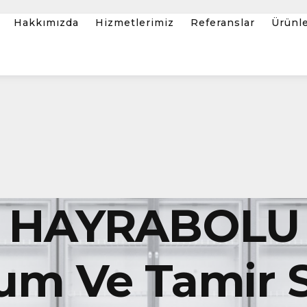
Hakkımızda
Hizmetlerimiz
Referanslar
Ürünl
 HAYRABOLU
um Ve Tamir S