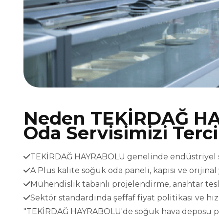
Neden TEKİRDAĞ H
Oda Servisimizi Terc
TEKİRDAĞ HAYRABOLU genelinde endüstriyel sist
A Plus kalite soğuk oda paneli, kapısı ve orijina
Mühendislik tabanlı projelendirme, anahtar t
Sektör standardında şeffaf fiyat politikası ve h
"TEKİRDAĞ HAYRABOLU'de soğuk hava deposu projel