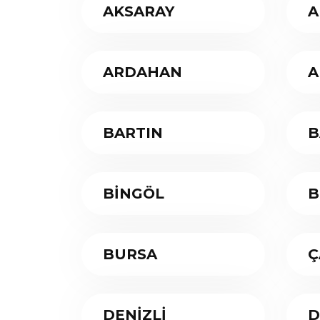
AKSARAY
A
ARDAHAN
A
BARTIN
B
BİNGÖL
B
BURSA
Ç
DENİZLİ
D