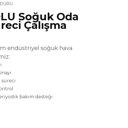
ÜDÜRÜ
LU Soğuk Oda
reci Çalışma
 endüstriyel soğuk hava
miz:
i
onayı
 süreci
kontrol
eriyodik bakım desteği