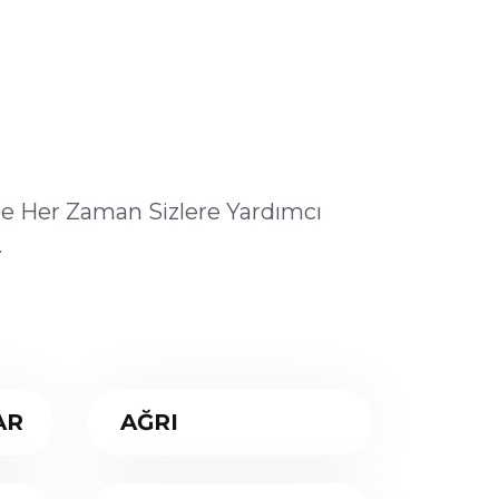
ile Her Zaman Sizlere Yardımcı
.
AR
AĞRI