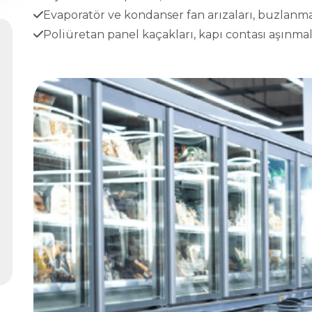
Evaporatör ve kondanser fan arızaları, buzlanma
Poliüretan panel kaçakları, kapı contası aşınmala