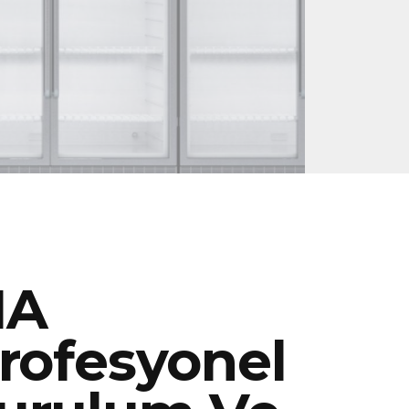
MA
rofesyonel