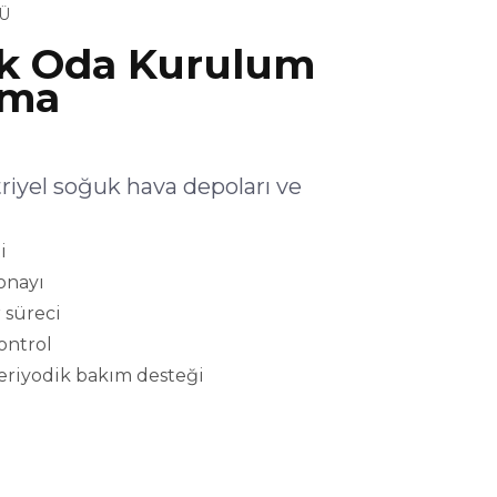
Ü
k Oda Kurulum
şma
yel soğuk hava depoları ve
i
onayı
 süreci
kontrol
eriyodik bakım desteği