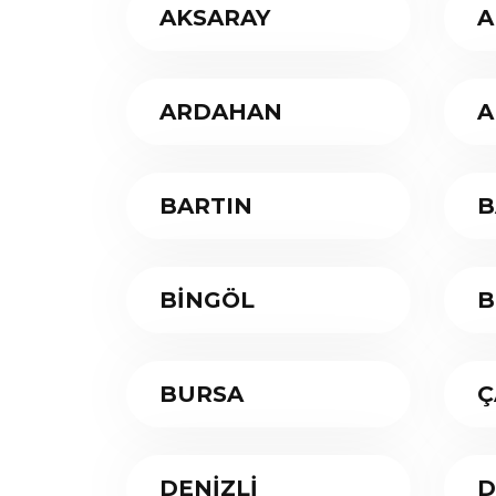
AKSARAY
A
ARDAHAN
A
BARTIN
B
BİNGÖL
B
BURSA
Ç
DENİZLİ
D