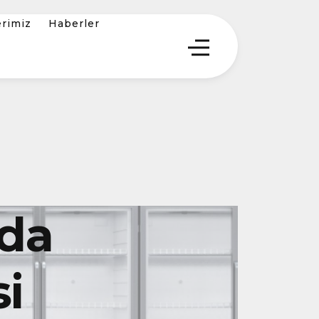
erimiz
Haberler
da
i