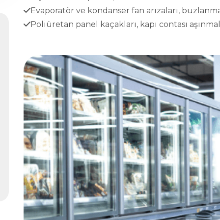
Evaporatör ve kondanser fan arızaları, buzlanma
Poliüretan panel kaçakları, kapı contası aşınmala