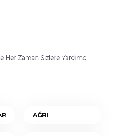
ile Her Zaman Sizlere Yardımcı
.
AR
AĞRI