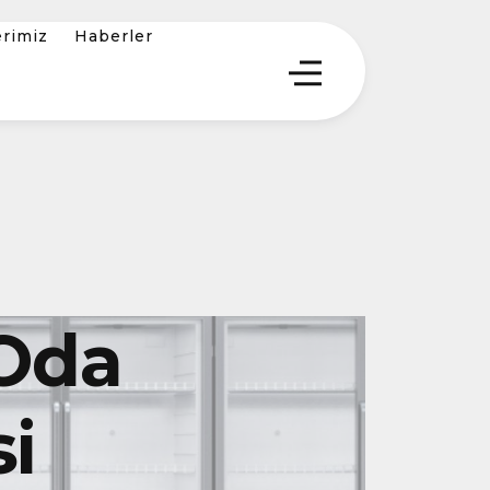
erimiz
Haberler
 Oda
i