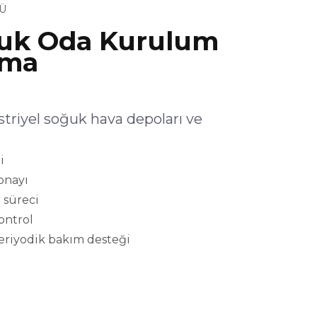
Ü
ğuk Oda Kurulum
şma
riyel soğuk hava depoları ve
i
onayı
 süreci
kontrol
eriyodik bakım desteği