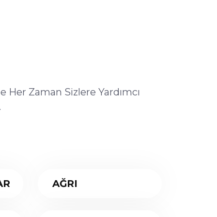
ile Her Zaman Sizlere Yardımcı
.
AR
AĞRI