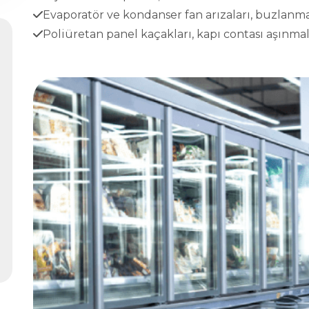
Evaporatör ve kondanser fan arızaları, buzlanma
Poliüretan panel kaçakları, kapı contası aşınmala