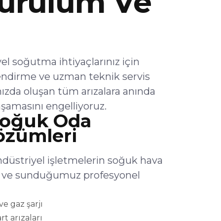
urulum Ve
l soğutma ihtiyaçlarınız için
endirme ve uzman teknik servis
ızda oluşan tüm arızalara anında
şamasını engelliyoruz.
Soğuk Oda
Çözümleri
ndüstriyel işletmelerin soğuk hava
lar ve sunduğumuz profesyonel
e gaz şarjı
rt arızaları