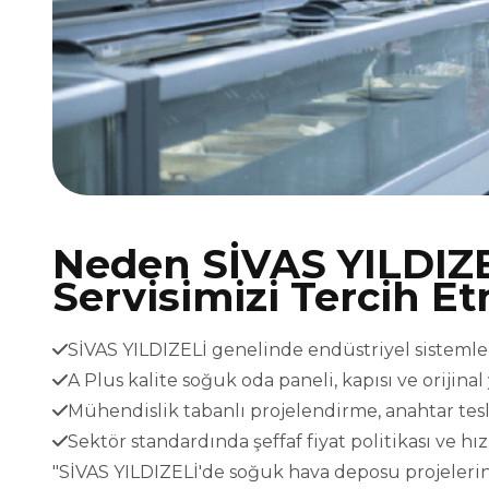
Neden SİVAS YILDIZ
Servisimizi Tercih Et
SİVAS YILDIZELİ genelinde endüstriyel sistemler 
A Plus kalite soğuk oda paneli, kapısı ve orijina
Mühendislik tabanlı projelendirme, anahtar t
Sektör standardında şeffaf fiyat politikası ve h
"SİVAS YILDIZELİ'de soğuk hava deposu projeleriniz