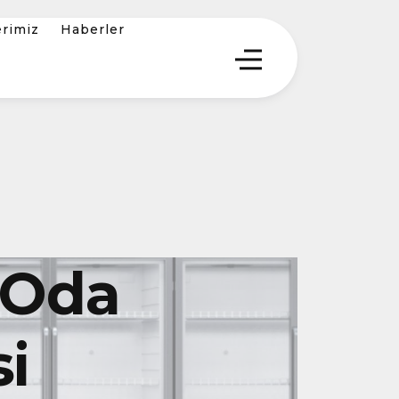
erimiz
Haberler
 Oda
i