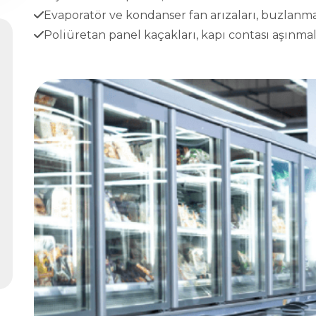
Evaporatör ve kondanser fan arızaları, buzlanma
Poliüretan panel kaçakları, kapı contası aşınmala