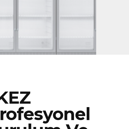
KEZ
rofesyonel