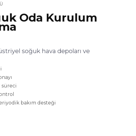
Ü
uk Oda Kurulum
şma
riyel soğuk hava depoları ve
i
onayı
 süreci
kontrol
eriyodik bakım desteği