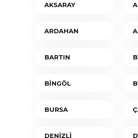
AKSARAY
A
ARDAHAN
A
BARTIN
B
BİNGÖL
B
BURSA
Ç
DENİZLİ
D