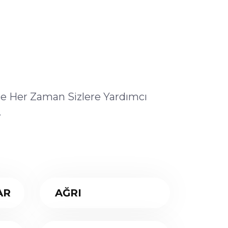
ile Her Zaman Sizlere Yardımcı
.
AR
AĞRI