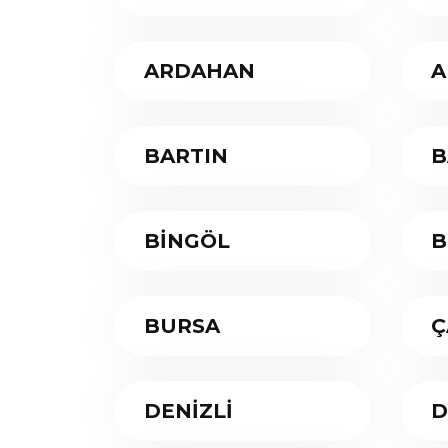
ARDAHAN
A
BARTIN
B
BİNGÖL
B
BURSA
Ç
DENİZLİ
D