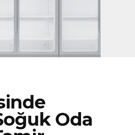
sinde
 Soğuk Oda