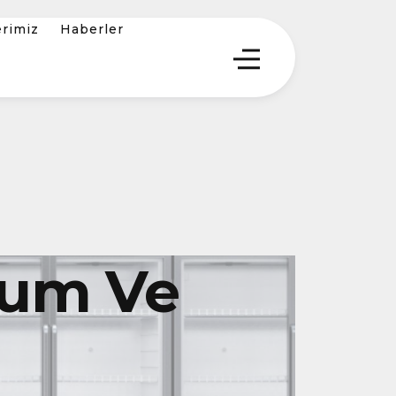
erimiz
Haberler
lum Ve