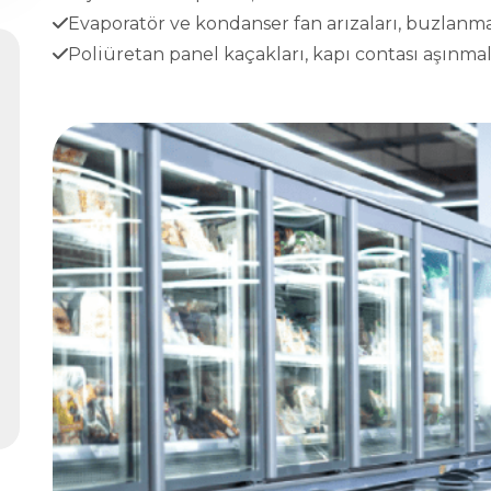
Evaporatör ve kondanser fan arızaları, buzlanma
Poliüretan panel kaçakları, kapı contası aşınmala