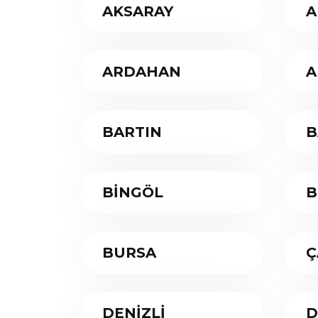
AKSARAY
A
ARDAHAN
A
BARTIN
B
BİNGÖL
B
BURSA
Ç
DENİZLİ
D