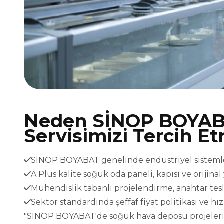
Neden SİNOP BOYAB
Servisimizi Tercih Et
SİNOP BOYABAT genelinde endüstriyel sistemler 
A Plus kalite soğuk oda paneli, kapısı ve orijina
Mühendislik tabanlı projelendirme, anahtar t
Sektör standardında şeffaf fiyat politikası ve h
"SİNOP BOYABAT'de soğuk hava deposu projeleriniz