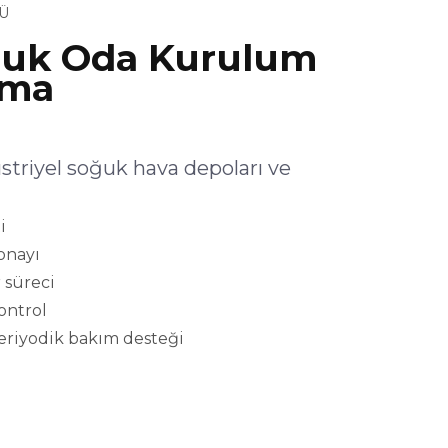
Ü
uk Oda Kurulum
şma
riyel soğuk hava depoları ve
i
onayı
 süreci
kontrol
eriyodik bakım desteği