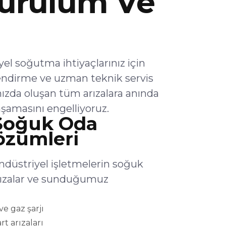
urulum Ve
l soğutma ihtiyaçlarınız için
endirme ve uzman teknik servis
ızda oluşan tüm arızalara anında
şamasını engelliyoruz.
Soğuk Oda
Çözümleri
düstriyel işletmelerin soğuk
arızalar ve sunduğumuz
e gaz şarjı
rt arızaları