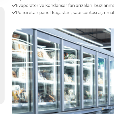
Evaporatör ve kondanser fan arızaları, buzlanma
Poliüretan panel kaçakları, kapı contası aşınmala