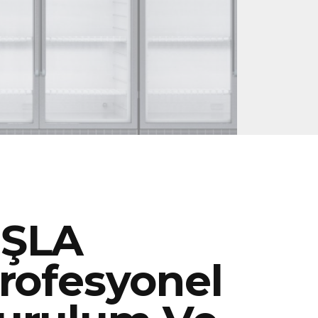
IŞLA
rofesyonel