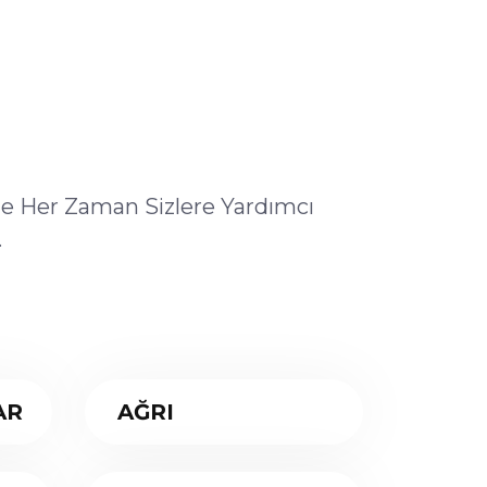
ile Her Zaman Sizlere Yardımcı
.
AR
AĞRI