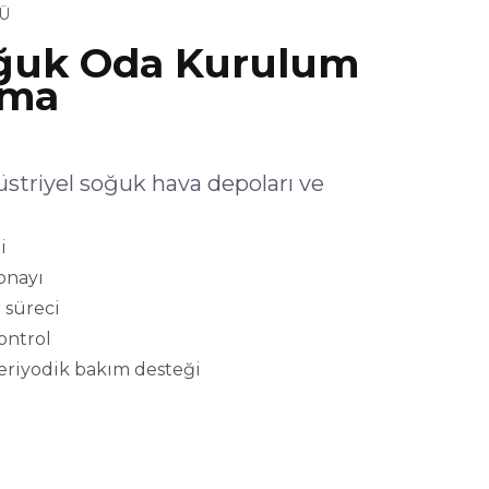
Ü
ğuk Oda Kurulum
şma
triyel soğuk hava depoları ve
i
onayı
 süreci
kontrol
eriyodik bakım desteği