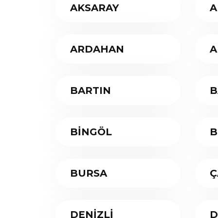
AKSARAY
A
ARDAHAN
A
BARTIN
B
BİNGÖL
B
BURSA
Ç
DENİZLİ
D