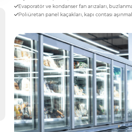
Evaporatör ve kondanser fan arızaları, buzlanma
Poliüretan panel kaçakları, kapı contası aşınmala