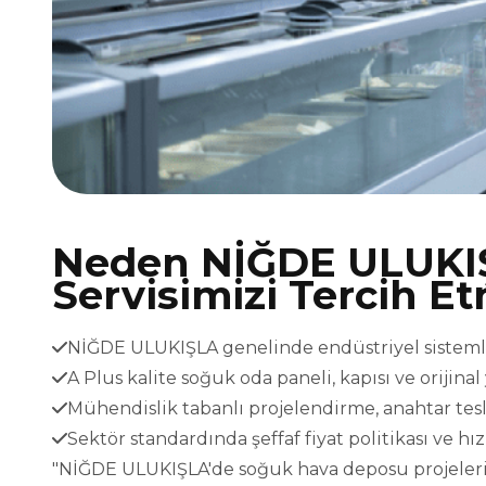
Neden NİĞDE ULUKI
Servisimizi Tercih Et
NİĞDE ULUKIŞLA genelinde endüstriyel sistemler 
A Plus kalite soğuk oda paneli, kapısı ve orijina
Mühendislik tabanlı projelendirme, anahtar t
Sektör standardında şeffaf fiyat politikası ve h
"NİĞDE ULUKIŞLA'de soğuk hava deposu projeleriniz