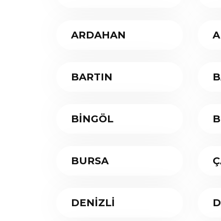
ARDAHAN
A
BARTIN
B
BİNGÖL
B
BURSA
Ç
DENİZLİ
D