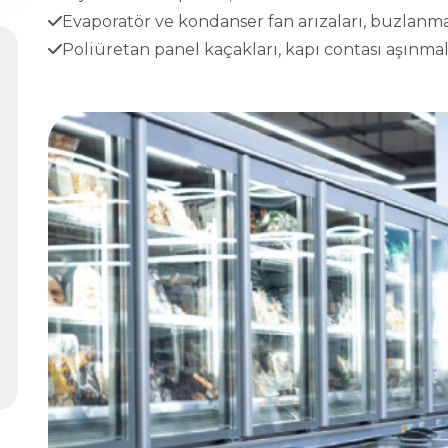
Evaporatör ve kondanser fan arızaları, buzlanma
Poliüretan panel kaçakları, kapı contası aşınmala