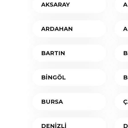
AKSARAY
A
ARDAHAN
A
BARTIN
B
BİNGÖL
B
BURSA
Ç
DENİZLİ
D