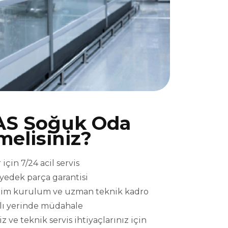
AS Soğuk Oda
melisiniz?
çin 7/24 acil servis
l yedek parça garantisi
eslim kurulum ve uzman teknik kadro
ızlı yerinde müdahale
ve teknik servis ihtiyaçlarınız için