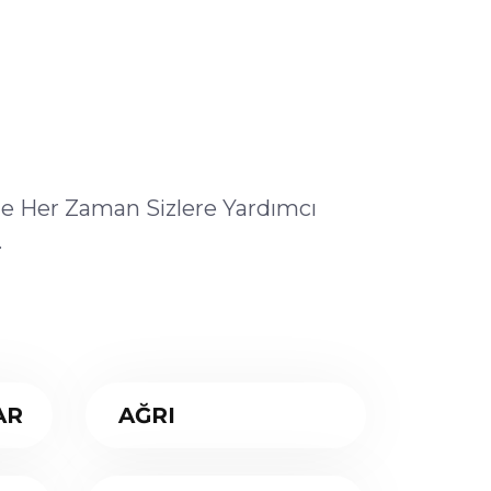
ile Her Zaman Sizlere Yardımcı
.
AR
AĞRI