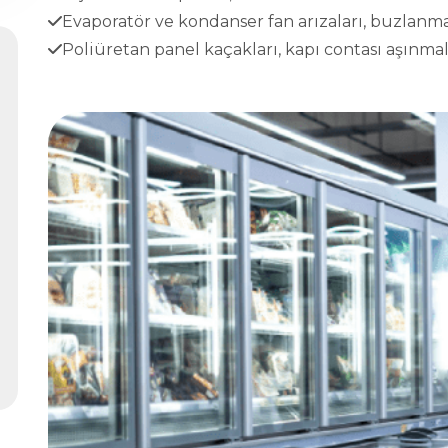
Evaporatör ve kondanser fan arızaları, buzlanma
Poliüretan panel kaçakları, kapı contası aşınmala