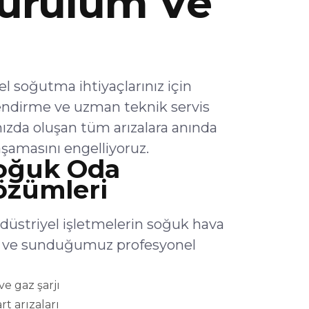
urulum Ve
 soğutma ihtiyaçlarınız için
endirme ve uzman teknik servis
ızda oluşan tüm arızalara anında
şamasını engelliyoruz.
oğuk Oda
Çözümleri
düstriyel işletmelerin soğuk hava
lar ve sunduğumuz profesyonel
e gaz şarjı
rt arızaları