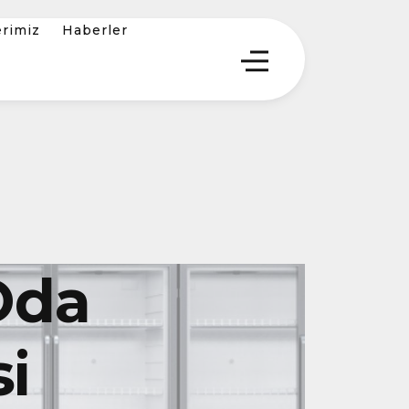
erimiz
Haberler
Oda
i