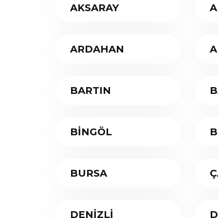
AKSARAY
A
ARDAHAN
A
BARTIN
B
BİNGÖL
B
BURSA
Ç
DENİZLİ
D