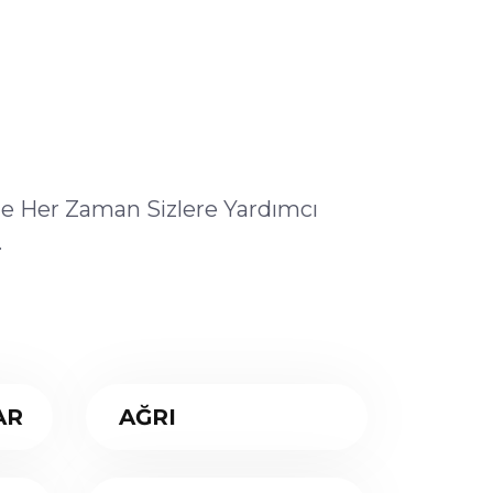
ile Her Zaman Sizlere Yardımcı
.
AR
AĞRI