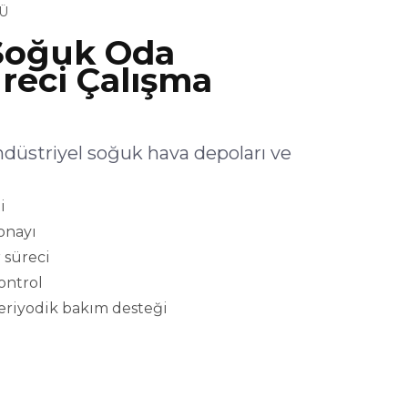
Ü
Soğuk Oda
reci Çalışma
striyel soğuk hava depoları ve
i
onayı
 süreci
kontrol
eriyodik bakım desteği