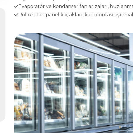
Evaporatör ve kondanser fan arızaları, buzlanma
Poliüretan panel kaçakları, kapı contası aşınmala