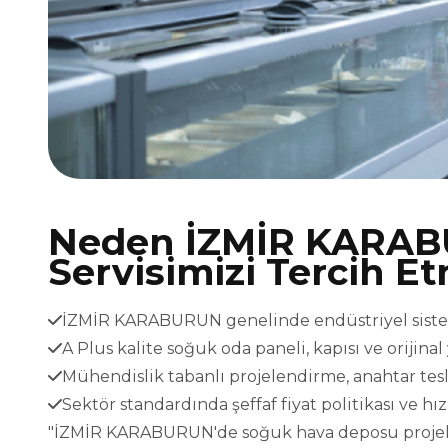
Neden İZMİR KARAB
Servisimizi Tercih Et
İZMİR KARABURUN genelinde endüstriyel sistemle
A Plus kalite soğuk oda paneli, kapısı ve orijina
Mühendislik tabanlı projelendirme, anahtar t
Sektör standardında şeffaf fiyat politikası ve h
"İZMİR KARABURUN'de soğuk hava deposu projelerin