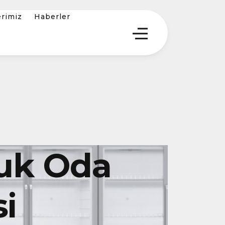
erimiz
Haberler
uk Oda
i