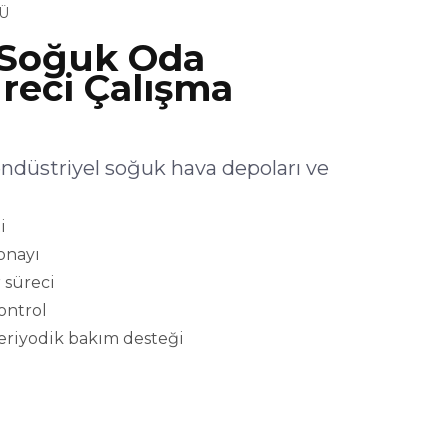
Ü
Soğuk Oda
reci Çalışma
üstriyel soğuk hava depoları ve
i
onayı
 süreci
kontrol
eriyodik bakım desteği