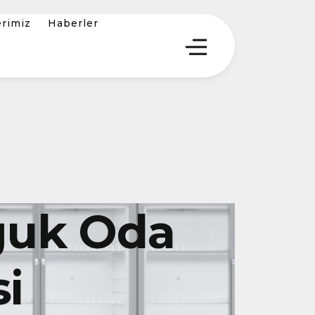
erimiz
Haberler
ğuk Oda
i