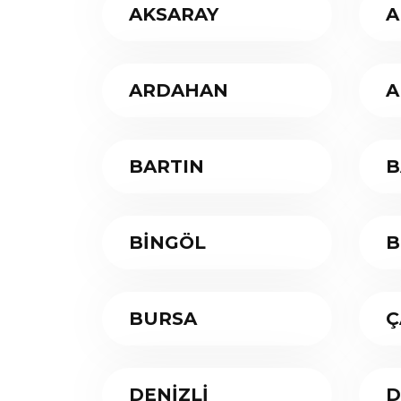
AKSARAY
A
ARDAHAN
A
BARTIN
B
BİNGÖL
B
BURSA
Ç
DENİZLİ
D