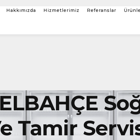
Hakkımızda
Hizmetlerimiz
Referanslar
Ürünl
ZELBAHÇE So
 Tamir Servis