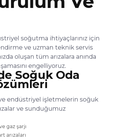
urulum Ve
iyel soğutma ihtiyaçlarınız için
endirme ve uzman teknik servis
ızda oluşan tüm arızalara anında
şamasını engelliyoruz.
de Soğuk Oda
Çözümleri
e endüstriyel işletmelerin soğuk
arızalar ve sunduğumuz
e gaz şarjı
rt arızaları