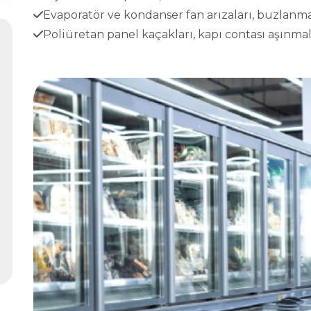
Evaporatör ve kondanser fan arızaları, buzlanma
Poliüretan panel kaçakları, kapı contası aşınmala