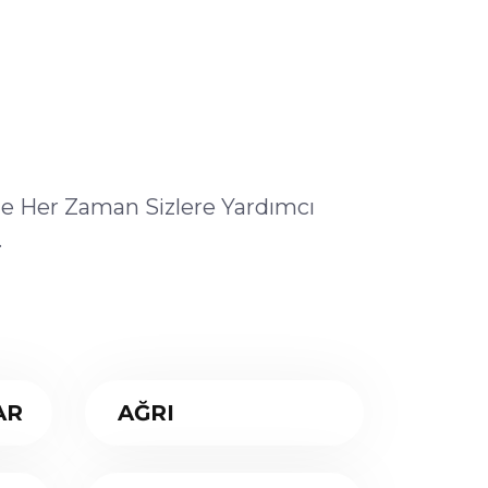
ile Her Zaman Sizlere Yardımcı
.
AR
AĞRI