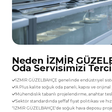
Neden İZMİR GÜZEL
Oda Servisimizi Terc
İZMİR GÜZELBAHÇE genelinde endüstriyel sisteml
A Plus kalite soğuk oda paneli, kapısı ve orijina
Mühendislik tabanlı projelendirme, anahtar t
Sektör standardında şeffaf fiyat politikası ve h
"İZMİR GÜZELBAHÇE'de soğuk hava deposu projeleri