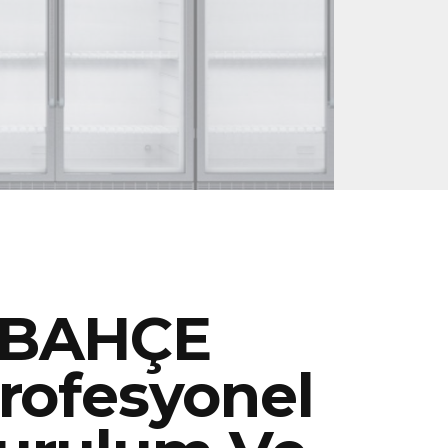
LBAHÇE
rofesyonel