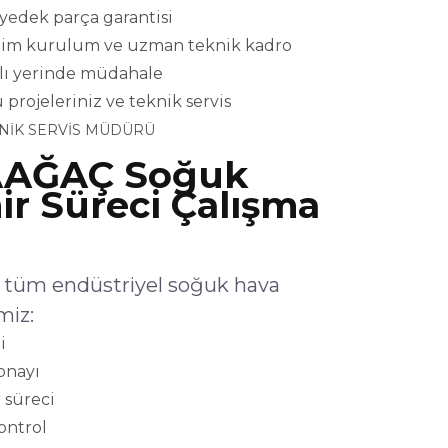
l yedek parça garantisi
eslim kurulum ve uzman teknik kadro
ızlı yerinde müdahale
ojeleriniz ve teknik servis
NİK SERVİS MÜDÜRÜ
AAĞAÇ Soğuk
r Süreci Çalışma
tüm endüstriyel soğuk hava
miz:
i
onayı
 süreci
kontrol