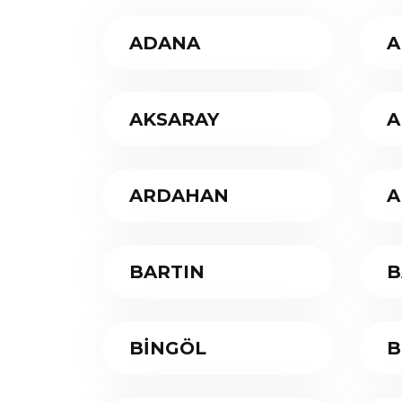
ADANA
A
AKSARAY
A
ARDAHAN
A
BARTIN
B
BİNGÖL
B