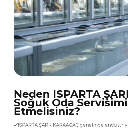
Neden ISPARTA ŞA
Soğuk Oda Servisimiz
Etmelisiniz?
ISPARTA ŞARKİKARAAĞAÇ genelinde endüstriyel s