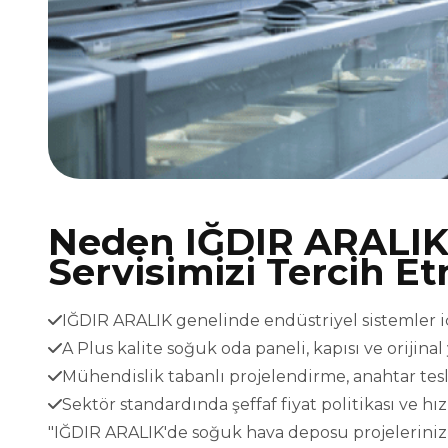
Neden IĞDIR ARALIK
Servisimizi Tercih Et
IĞDIR ARALIK genelinde endüstriyel sistemler içi
A Plus kalite soğuk oda paneli, kapısı ve orijina
Mühendislik tabanlı projelendirme, anahtar t
Sektör standardında şeffaf fiyat politikası ve h
"IĞDIR ARALIK'de soğuk hava deposu projeleriniz v