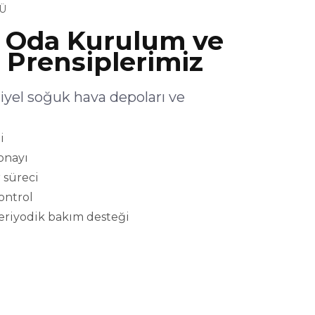
Ü
 Oda Kurulum ve
 Prensiplerimiz
yel soğuk hava depoları ve
i
onayı
 süreci
kontrol
eriyodik bakım desteği