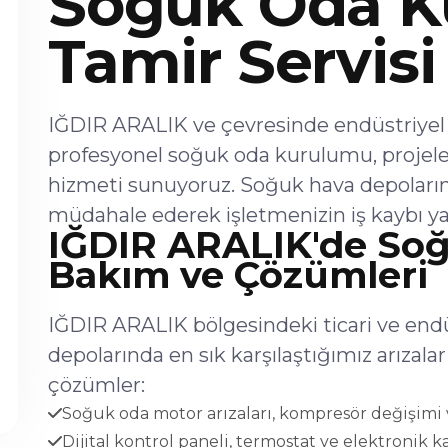
Soğuk Oda K
Tamir Servisi
IĞDIR ARALIK ve çevresinde endüstriyel s
profesyonel soğuk oda kurulumu, projel
hizmeti sunuyoruz. Soğuk hava depoların
müdahale ederek işletmenizin iş kaybı ya
IĞDIR ARALIK'de Soğu
Bakım ve Çözümleri
IĞDIR ARALIK bölgesindeki ticari ve endü
depolarında en sık karşılaştığımız arıza
çözümler:
Soğuk oda motor arızaları, kompresör değişimi v
Dijital kontrol paneli, termostat ve elektronik ka