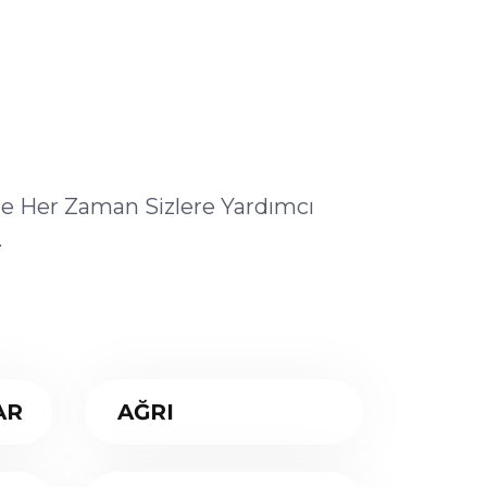
ile Her Zaman Sizlere Yardımcı
.
AR
AĞRI