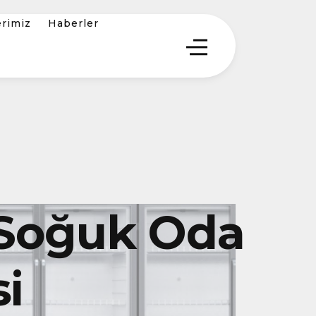
erimiz
Haberler
Soğuk Oda
i