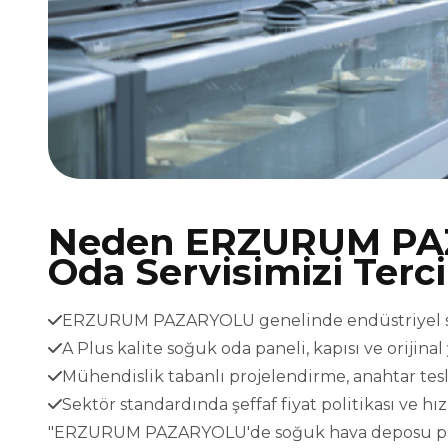
Neden ERZURUM PA
Oda Servisimizi Terc
ERZURUM PAZARYOLU genelinde endüstriyel sist
A Plus kalite soğuk oda paneli, kapısı ve orijina
Mühendislik tabanlı projelendirme, anahtar t
Sektör standardında şeffaf fiyat politikası ve h
"ERZURUM PAZARYOLU'de soğuk hava deposu projel