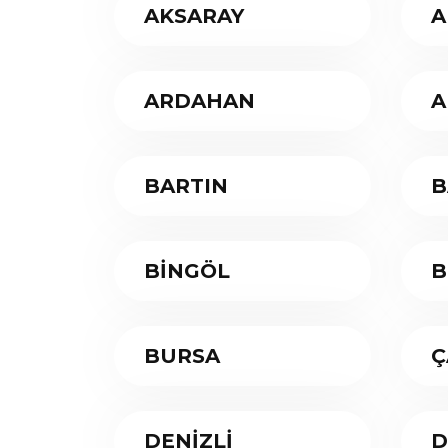
AKSARAY
A
ARDAHAN
A
BARTIN
B
BİNGÖL
B
BURSA
Ç
DENİZLİ
D