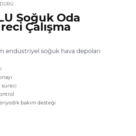
ÜDÜRÜ
U Soğuk Oda
reci Çalışma
ndüstriyel soğuk hava depoları
i
onayı
 süreci
kontrol
eriyodik bakım desteği