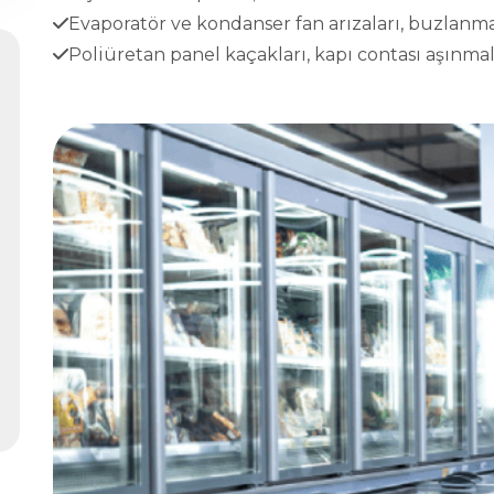
Evaporatör ve kondanser fan arızaları, buzlanma
Poliüretan panel kaçakları, kapı contası aşınmala