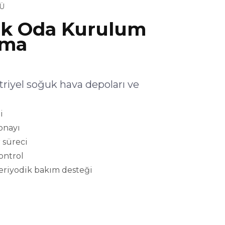
Ü
uk Oda Kurulum
şma
iyel soğuk hava depoları ve
i
onayı
 süreci
kontrol
eriyodik bakım desteği