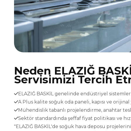
Neden ELAZIĞ BASK
Servisimizi Tercih Et
ELAZIĞ BASKİL genelinde endüstriyel sistemler i
A Plus kalite soğuk oda paneli, kapısı ve orijina
Mühendislik tabanlı projelendirme, anahtar t
Sektör standardında şeffaf fiyat politikası ve h
"ELAZIĞ BASKİL'de soğuk hava deposu projeleriniz 