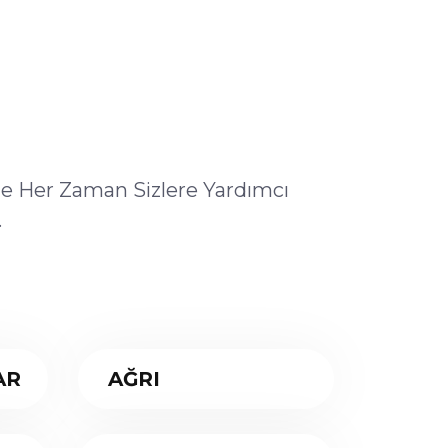
ile Her Zaman Sizlere Yardımcı
.
AR
AĞRI