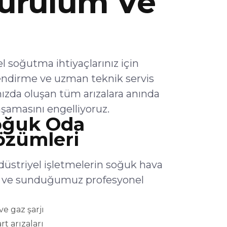
urulum Ve
 soğutma ihtiyaçlarınız için
endirme ve uzman teknik servis
ızda oluşan tüm arızalara anında
şamasını engelliyoruz.
oğuk Oda
Çözümleri
düstriyel işletmelerin soğuk hava
lar ve sunduğumuz profesyonel
e gaz şarjı
rt arızaları