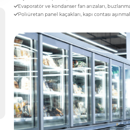
Evaporatör ve kondanser fan arızaları, buzlanma
Poliüretan panel kaçakları, kapı contası aşınmala