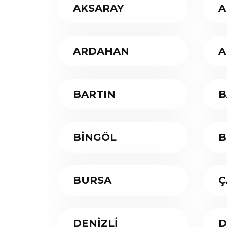
AKSARAY
A
ARDAHAN
A
BARTIN
B
BİNGÖL
B
BURSA
Ç
DENİZLİ
D