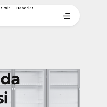
erimiz
Haberler
Oda
i