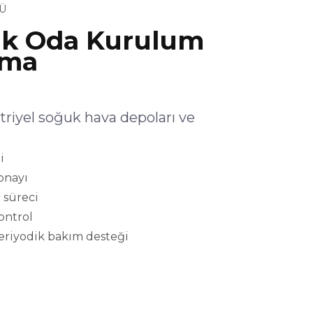
Ü
uk Oda Kurulum
şma
riyel soğuk hava depoları ve
i
onayı
 süreci
kontrol
eriyodik bakım desteği