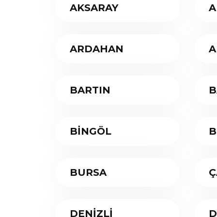
AKSARAY
A
ARDAHAN
A
BARTIN
B
BİNGÖL
B
BURSA
Ç
DENİZLİ
D