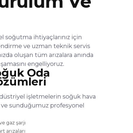
urulum Ve
 soğutma ihtiyaçlarınız için
endirme ve uzman teknik servis
ızda oluşan tüm arızalara anında
şamasını engelliyoruz.
oğuk Oda
Çözümleri
düstriyel işletmelerin soğuk hava
lar ve sunduğumuz profesyonel
e gaz şarjı
rt arızaları