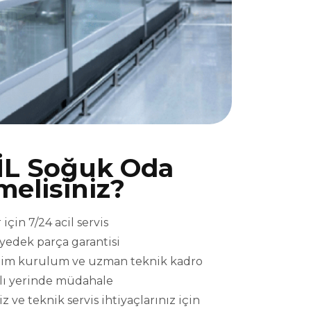
İL Soğuk Oda
melisiniz?
çin 7/24 acil servis
l yedek parça garantisi
eslim kurulum ve uzman teknik kadro
ızlı yerinde müdahale
ve teknik servis ihtiyaçlarınız için