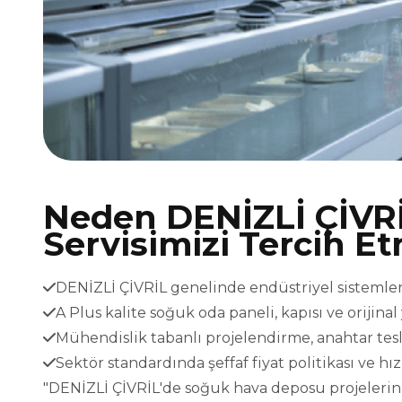
Neden DENİZLİ ÇİVR
Servisimizi Tercih Et
DENİZLİ ÇİVRİL genelinde endüstriyel sistemler i
A Plus kalite soğuk oda paneli, kapısı ve orijina
Mühendislik tabanlı projelendirme, anahtar t
Sektör standardında şeffaf fiyat politikası ve h
"DENİZLİ ÇİVRİL'de soğuk hava deposu projeleriniz 