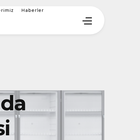
erimiz
Haberler
Oda
i