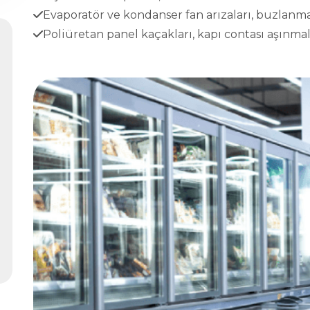
Evaporatör ve kondanser fan arızaları, buzlanma
Poliüretan panel kaçakları, kapı contası aşınmala