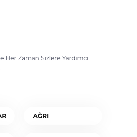
ile Her Zaman Sizlere Yardımcı
.
AR
AĞRI