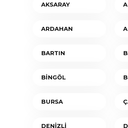
AKSARAY
A
ARDAHAN
A
BARTIN
B
BİNGÖL
B
BURSA
Ç
DENİZLİ
D