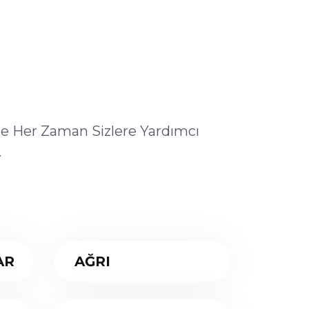
ile Her Zaman Sizlere Yardımcı
.
AR
AĞRI