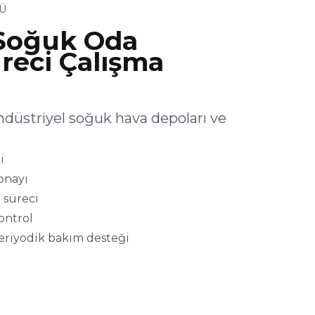
Ü
oğuk Oda
reci Çalışma
striyel soğuk hava depoları ve
i
onayı
 süreci
kontrol
eriyodik bakım desteği