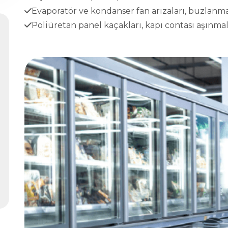
Evaporatör ve kondanser fan arızaları, buzlanma
Poliüretan panel kaçakları, kapı contası aşınmala