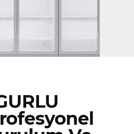
GURLU
rofesyonel