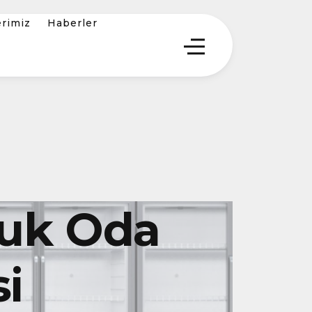
erimiz
Haberler
uk Oda
i