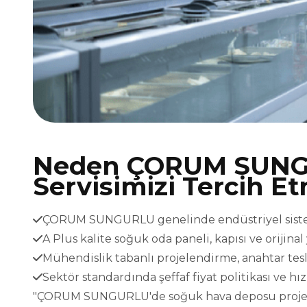
Neden ÇORUM SUNG
Servisimizi Tercih Et
ÇORUM SUNGURLU genelinde endüstriyel sistemle
A Plus kalite soğuk oda paneli, kapısı ve orijina
Mühendislik tabanlı projelendirme, anahtar t
Sektör standardında şeffaf fiyat politikası ve h
"ÇORUM SUNGURLU'de soğuk hava deposu projelerin