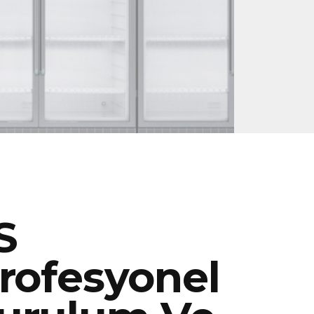
S
rofesyonel