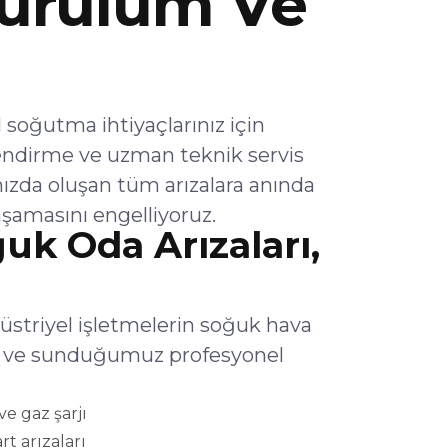
urulum Ve
oğutma ihtiyaçlarınız için
endirme ve uzman teknik servis
ızda oluşan tüm arızalara anında
şamasını engelliyoruz.
k Oda Arızaları,
striyel işletmelerin soğuk hava
lar ve sunduğumuz profesyonel
e gaz şarjı
rt arızaları