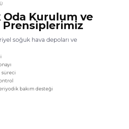
Ü
 Oda Kurulum ve
 Prensiplerimiz
yel soğuk hava depoları ve
i
onayı
 süreci
kontrol
eriyodik bakım desteği