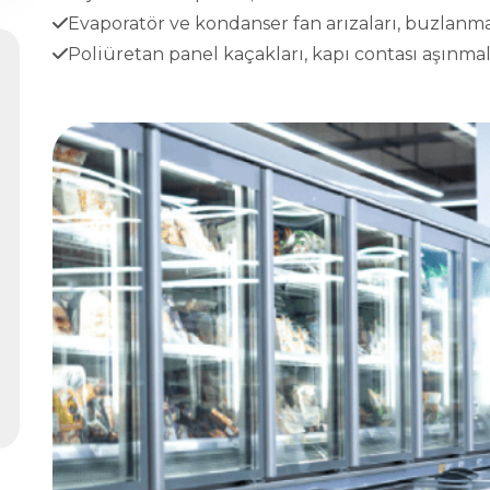
Evaporatör ve kondanser fan arızaları, buzlanma
Poliüretan panel kaçakları, kapı contası aşınmala