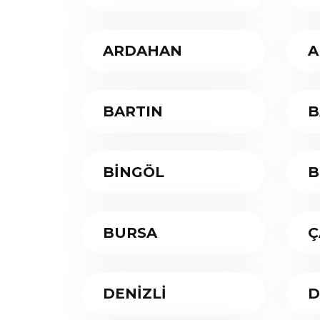
ARDAHAN
A
BARTIN
B
BİNGÖL
B
BURSA
Ç
DENİZLİ
D