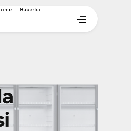
erimiz
Haberler
da
i