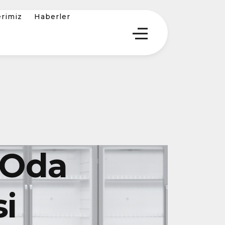
erimiz
Haberler
 Oda
i