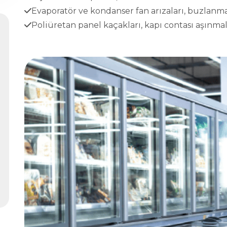
Evaporatör ve kondanser fan arızaları, buzlanma
Poliüretan panel kaçakları, kapı contası aşınmala