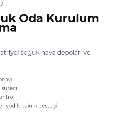
Ü
uk Oda Kurulum
şma
iyel soğuk hava depoları ve
i
onayı
 süreci
kontrol
eriyodik bakım desteği