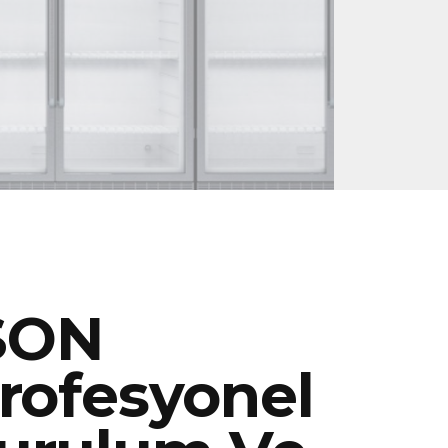
SON
rofesyonel