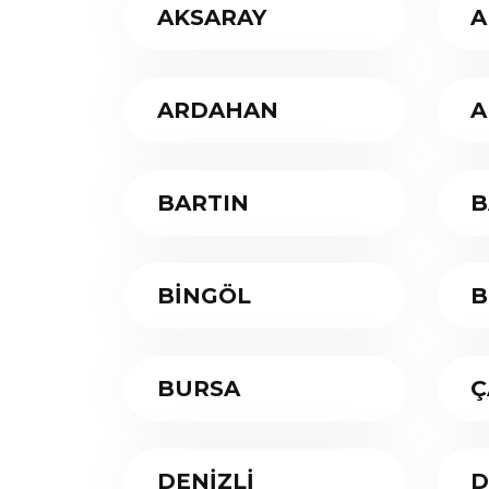
AKSARAY
A
ARDAHAN
A
BARTIN
B
BİNGÖL
B
BURSA
Ç
DENİZLİ
D