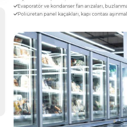
Evaporatör ve kondanser fan arızaları, buzlanma
Poliüretan panel kaçakları, kapı contası aşınmala