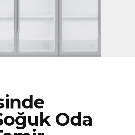
sinde
 Soğuk Oda