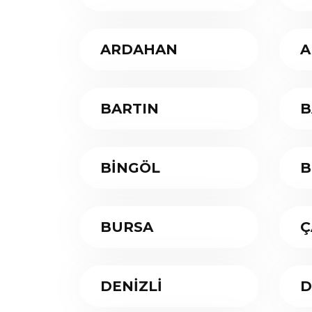
ARDAHAN
A
BARTIN
B
BİNGÖL
B
BURSA
Ç
DENİZLİ
D