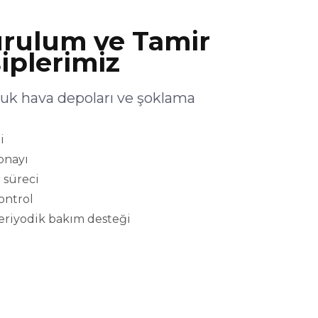
rulum ve Tamir
iplerimiz
uk hava depoları ve şoklama
i
onayı
 süreci
kontrol
eriyodik bakım desteği