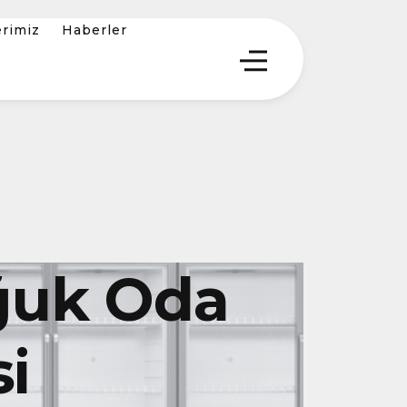
erimiz
Haberler
ğuk Oda
i