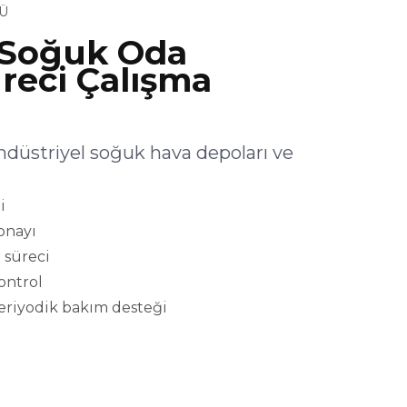
Ü
Soğuk Oda
reci Çalışma
üstriyel soğuk hava depoları ve
i
onayı
 süreci
kontrol
eriyodik bakım desteği