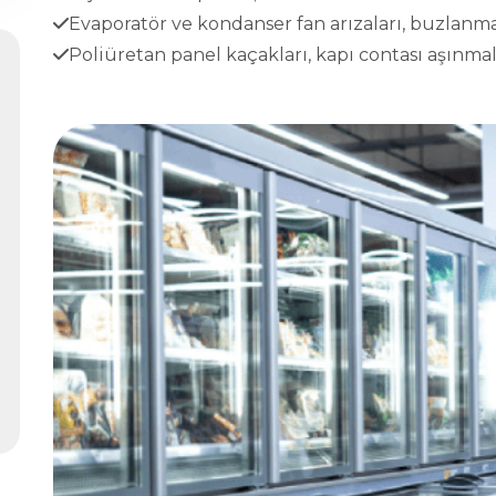
Evaporatör ve kondanser fan arızaları, buzlanma
Poliüretan panel kaçakları, kapı contası aşınmala