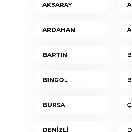
AKSARAY
A
ARDAHAN
A
BARTIN
B
BİNGÖL
B
BURSA
Ç
DENİZLİ
D