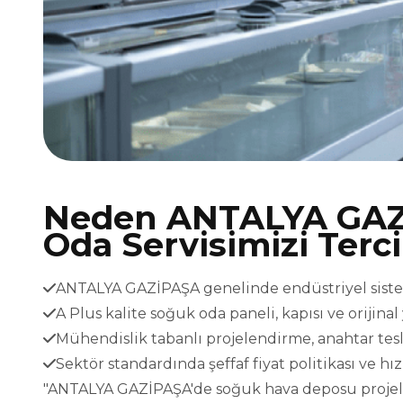
Neden ANTALYA GAZ
Oda Servisimizi Terc
ANTALYA GAZİPAŞA genelinde endüstriyel sisteml
A Plus kalite soğuk oda paneli, kapısı ve orijina
Mühendislik tabanlı projelendirme, anahtar t
Sektör standardında şeffaf fiyat politikası ve h
"ANTALYA GAZİPAŞA'de soğuk hava deposu projeleri