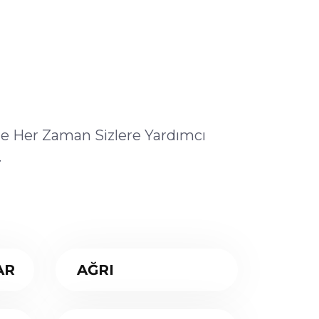
ile Her Zaman Sizlere Yardımcı
.
AR
AĞRI