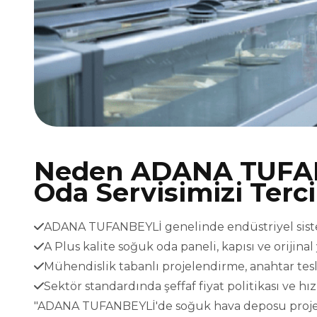
Neden ADANA TUFA
Oda Servisimizi Terc
ADANA TUFANBEYLİ genelinde endüstriyel sisteml
A Plus kalite soğuk oda paneli, kapısı ve orijina
Mühendislik tabanlı projelendirme, anahtar t
Sektör standardında şeffaf fiyat politikası ve h
"ADANA TUFANBEYLİ'de soğuk hava deposu projeleri