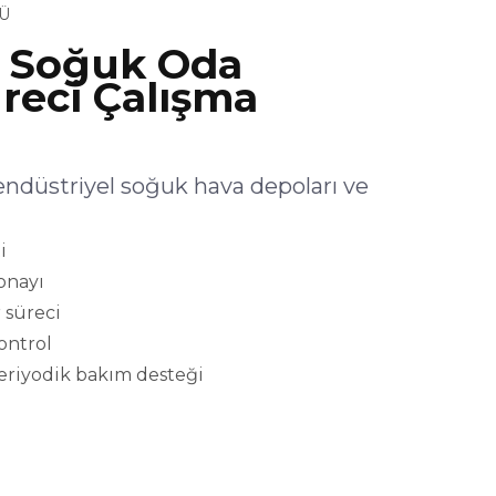
Ü
 Soğuk Oda
reci Çalışma
üstriyel soğuk hava depoları ve
i
onayı
 süreci
kontrol
eriyodik bakım desteği