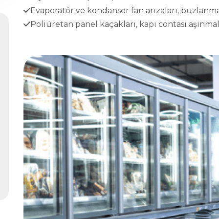
Evaporatör ve kondanser fan arızaları, buzlanma
Poliüretan panel kaçakları, kapı contası aşınmala