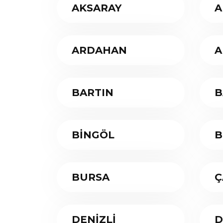
AKSARAY
A
ARDAHAN
A
BARTIN
B
BİNGÖL
B
BURSA
Ç
DENİZLİ
D