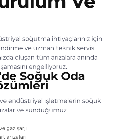
urulum Ve
iyel soğutma ihtiyaçlarınız için
endirme ve uzman teknik servis
ızda oluşan tüm arızalara anında
şamasını engelliyoruz.
de Soğuk Oda
Çözümleri
e endüstriyel işletmelerin soğuk
arızalar ve sunduğumuz
e gaz şarjı
rt arızaları