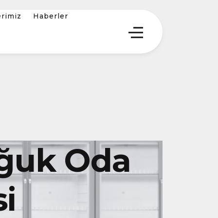
erimiz
Haberler
ğuk Oda
i