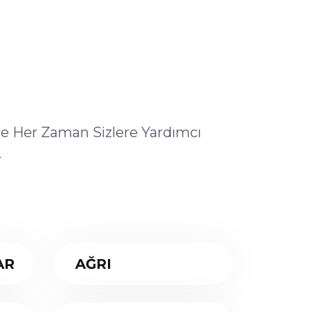
ile Her Zaman Sizlere Yardımcı
.
AR
AĞRI