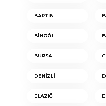
BARTIN
B
BİNGÖL
B
BURSA
Ç
DENİZLİ
D
ELAZIĞ
E