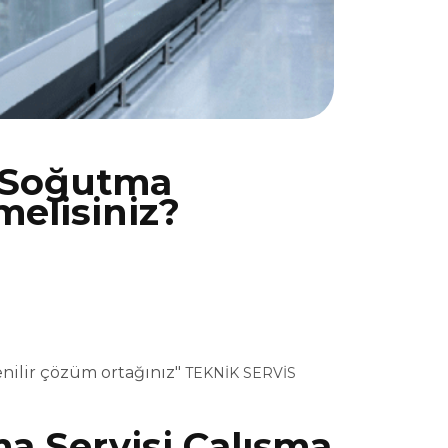
Soğutma
melisiniz?
i
nilir çözüm ortağınız"
TEKNİK SERVİS
Servisi Çalışma