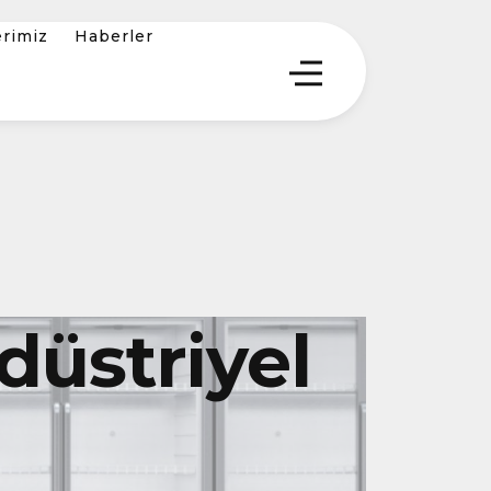
erimiz
Haberler
üstriyel