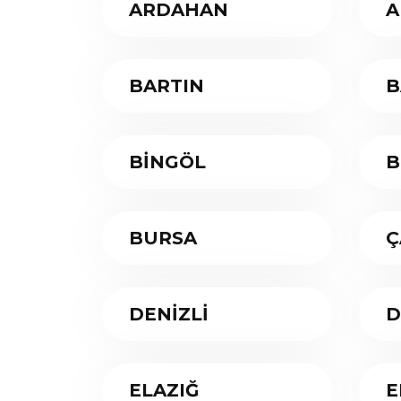
ARDAHAN
A
BARTIN
B
BİNGÖL
B
BURSA
Ç
DENİZLİ
D
ELAZIĞ
E