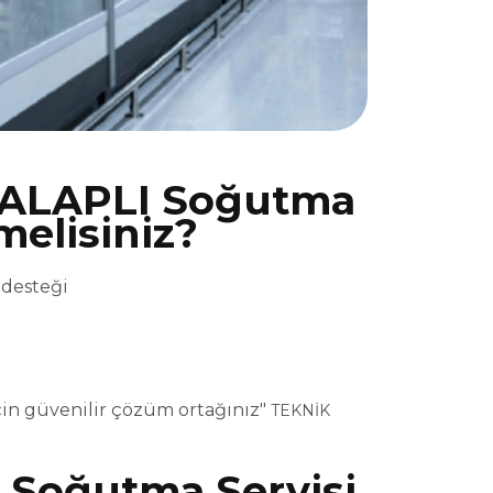
ALAPLI Soğutma
melisiniz?
 desteği
in güvenilir çözüm ortağınız"
TEKNİK
Soğutma Servisi