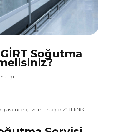
GİRT Soğutma
melisiniz?
esteği
 güvenilir çözüm ortağınız"
TEKNİK
ğutma Servisi