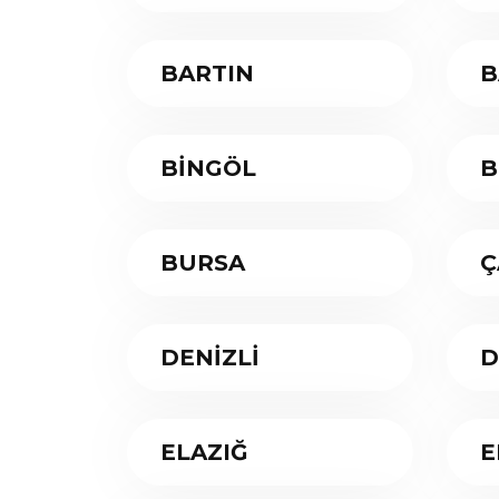
BARTIN
B
BİNGÖL
B
BURSA
Ç
DENİZLİ
D
ELAZIĞ
E