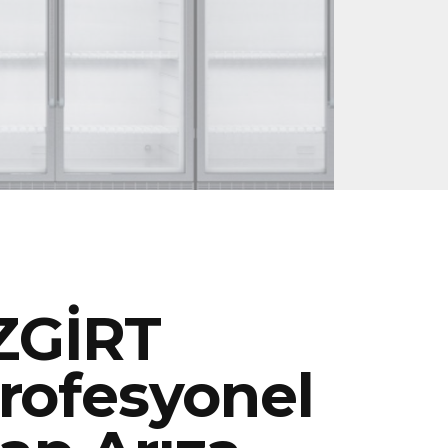
ZGİRT
rofesyonel