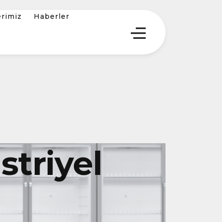
erimiz
Haberler
triyel