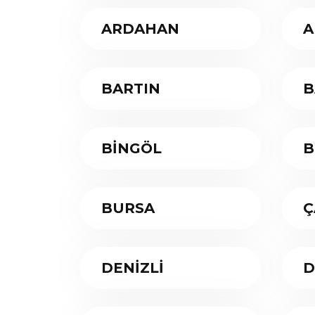
ARDAHAN
A
BARTIN
B
BİNGÖL
B
BURSA
Ç
DENİZLİ
D