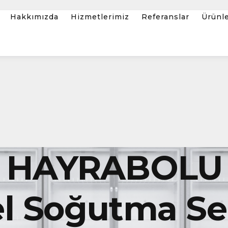
Hakkımızda
Hizmetlerimiz
Referanslar
Ürünl
Ğ HAYRABOLU
l Soğutma Ser