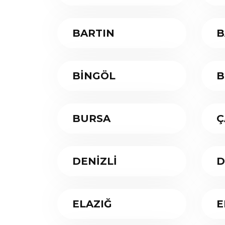
BARTIN
B
BİNGÖL
B
BURSA
Ç
DENİZLİ
D
ELAZIĞ
E