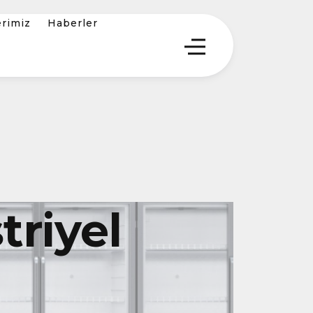
erimiz
Haberler
riyel