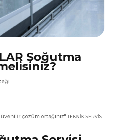
ILAR Soğutma
melisiniz?
teği
güvenilir çözüm ortağınız"
TEKNİK SERVİS
ğutma Servisi