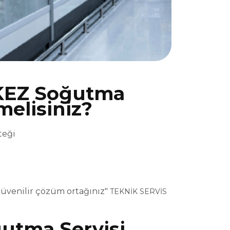
KEZ Soğutma
melisiniz?
teği
üvenilir çözüm ortağınız"
TEKNİK SERVİS
tma Servisi