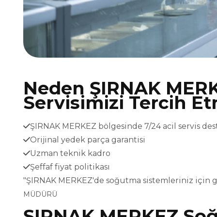
Neden ŞIRNAK MER
Servisimizi Tercih Et
ŞIRNAK MERKEZ bölgesinde 7/24 acil servis des
Orijinal yedek parça garantisi
Uzman teknik kadro
Şeffaf fiyat politikası
"ŞIRNAK MERKEZ'de soğutma sistemleriniz için g
MÜDÜRÜ
ŞIRNAK MERKEZ Soğu