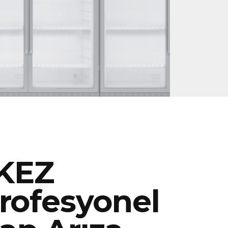
KEZ
rofesyonel