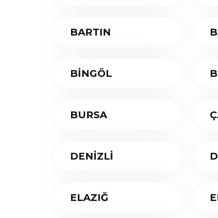
BARTIN
B
BİNGÖL
B
BURSA
Ç
DENİZLİ
D
ELAZIĞ
E