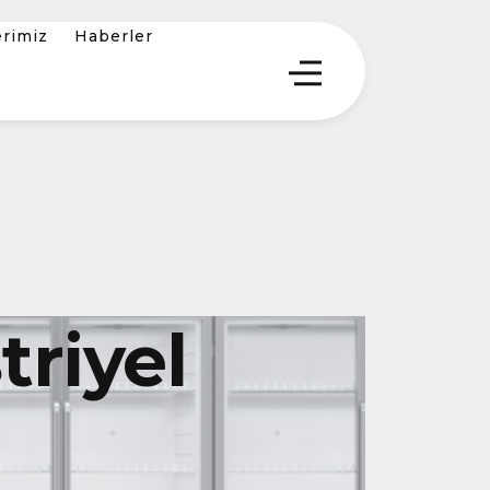
erimiz
Haberler
riyel