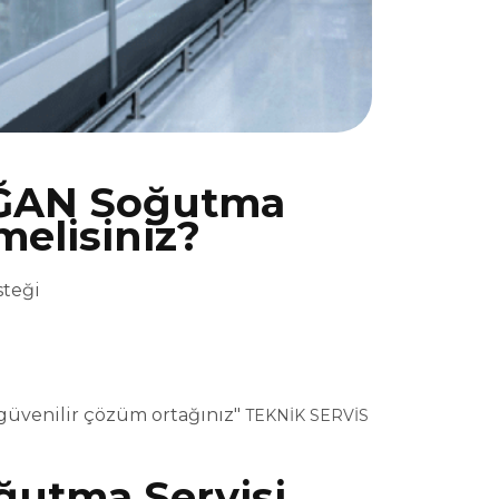
ĞAN Soğutma
melisiniz?
steği
güvenilir çözüm ortağınız"
TEKNİK SERVİS
utma Servisi