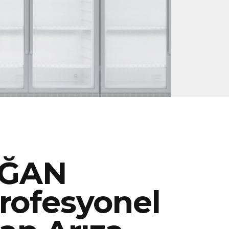
AĞAN
rofesyonel