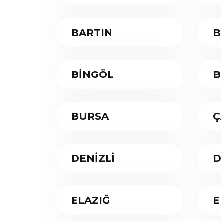
BARTIN
B
BİNGÖL
B
BURSA
Ç
DENİZLİ
D
ELAZIĞ
E