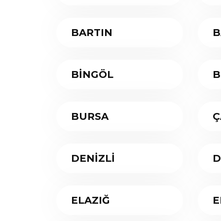
BARTIN
B
BİNGÖL
B
BURSA
Ç
DENİZLİ
D
ELAZIĞ
E