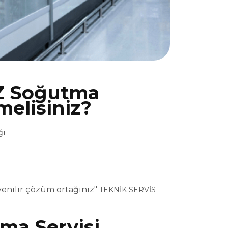
Z Soğutma
melisiniz?
ği
enilir çözüm ortağınız"
TEKNİK SERVİS
ma Servisi