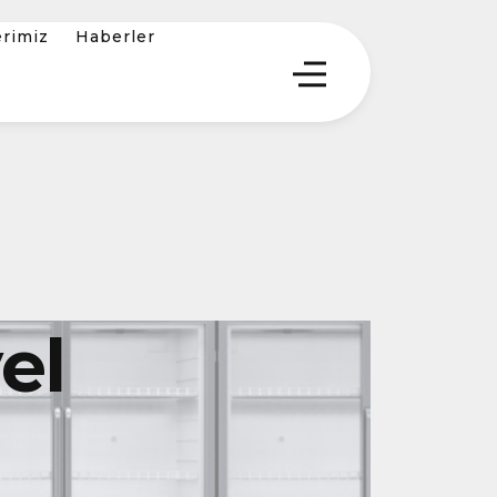
erimiz
Haberler
el