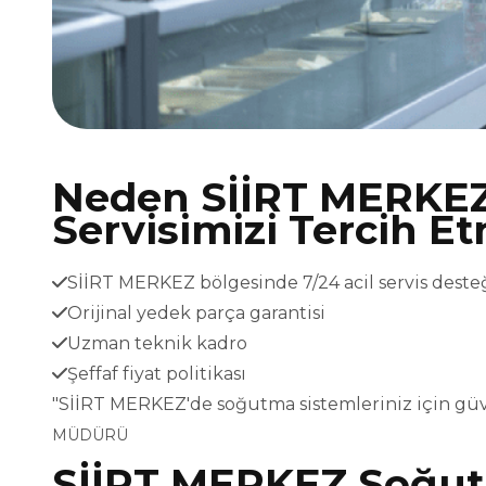
Neden SİİRT MERKE
Servisimizi Tercih Et
SİİRT MERKEZ bölgesinde 7/24 acil servis deste
Orijinal yedek parça garantisi
Uzman teknik kadro
Şeffaf fiyat politikası
"SİİRT MERKEZ'de soğutma sistemleriniz için güv
MÜDÜRÜ
SİİRT MERKEZ Soğut