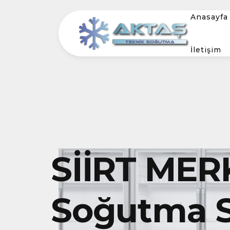
Anasayfa
İletişim
SİİRT MER
Soğutma S