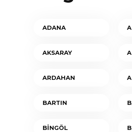
ADANA
A
AKSARAY
A
ARDAHAN
A
BARTIN
B
BİNGÖL
B