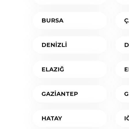
BURSA
Ç
DENİZLİ
D
ELAZIĞ
E
GAZİANTEP
G
HATAY
I