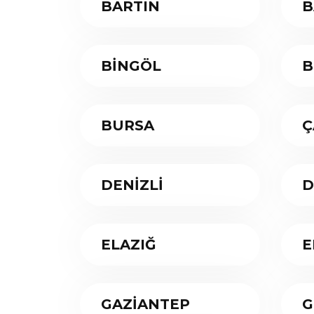
BARTIN
B
BİNGÖL
B
BURSA
Ç
DENİZLİ
D
ELAZIĞ
E
GAZİANTEP
G