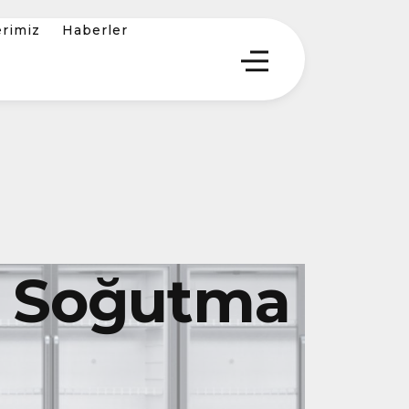
erimiz
Haberler
el Soğutma