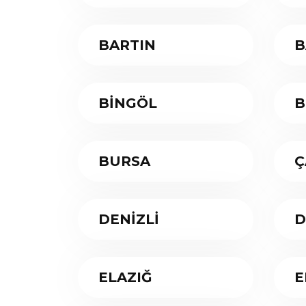
BARTIN
B
BİNGÖL
B
BURSA
Ç
DENİZLİ
D
ELAZIĞ
E