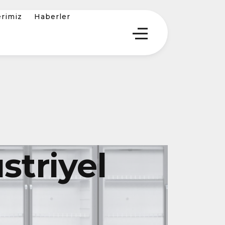
erimiz
Haberler
triyel