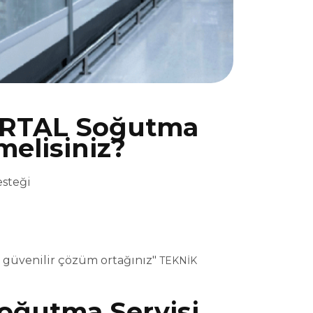
ARTAL Soğutma
melisiniz?
esteği
 güvenilir çözüm ortağınız"
TEKNİK
ğutma Servisi