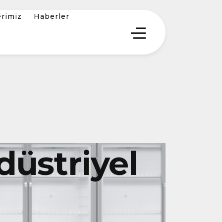
erimiz
Haberler
üstriyel