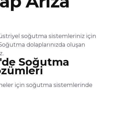
ap Arıza
triyel soğutma sistemleriniz için
Soğutma dolaplarınızda oluşan
z.
'de Soğutma
özümleri
eler için soğutma sistemlerinde