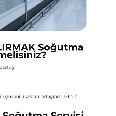
ILIRMAK Soğutma
melisiniz?
 desteği
in güvenilir çözüm ortağınız"
TEKNİK
 Soğutma Servisi