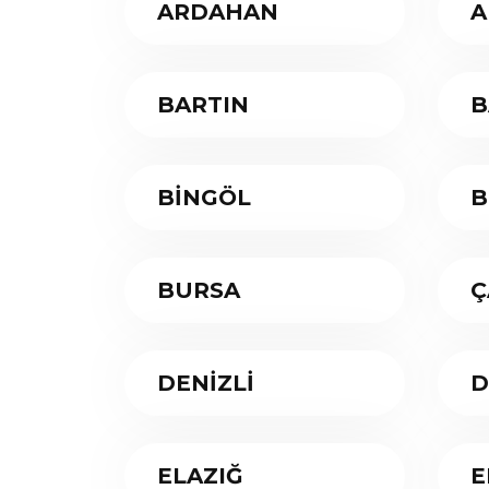
ARDAHAN
A
BARTIN
B
BİNGÖL
B
BURSA
Ç
DENİZLİ
D
ELAZIĞ
E