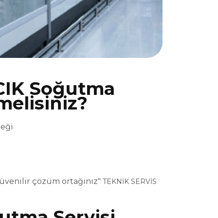
CIK Soğutma
melisiniz?
teği
üvenilir çözüm ortağınız"
TEKNİK SERVİS
utma Servisi