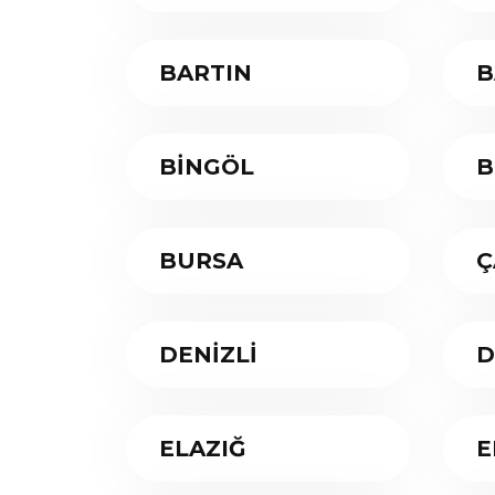
BARTIN
B
BİNGÖL
B
BURSA
Ç
DENİZLİ
D
ELAZIĞ
E