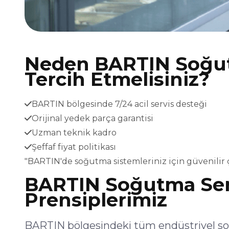
Neden BARTIN Soğut
Tercih Etmelisiniz?
BARTIN bölgesinde 7/24 acil servis desteği
Orijinal yedek parça garantisi
Uzman teknik kadro
Şeffaf fiyat politikası
"BARTIN'de soğutma sistemleriniz için güvenilir
BARTIN Soğutma Serv
Prensiplerimiz
BARTIN bölgesindeki tüm endüstriyel soğ