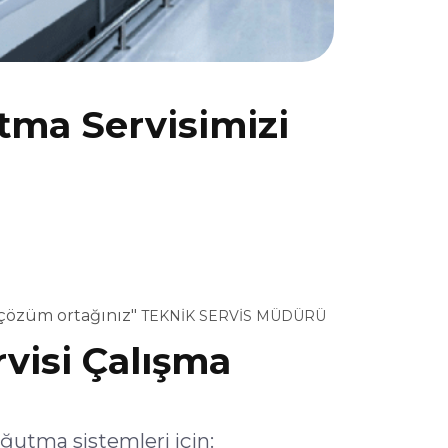
ma Servisimizi
 çözüm ortağınız"
TEKNİK SERVİS MÜDÜRÜ
isi Çalışma
utma sistemleri için: