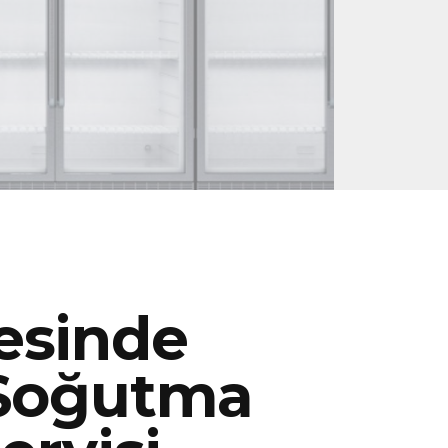
esinde
 Soğutma