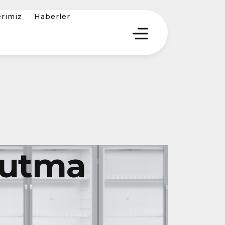
erimiz
Haberler
ğutma