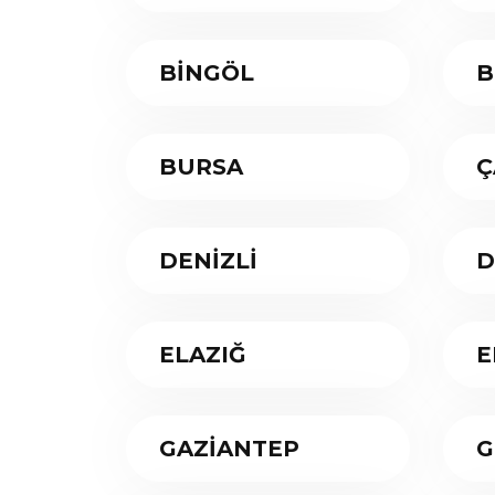
BİNGÖL
B
BURSA
Ç
DENİZLİ
D
ELAZIĞ
E
GAZİANTEP
G