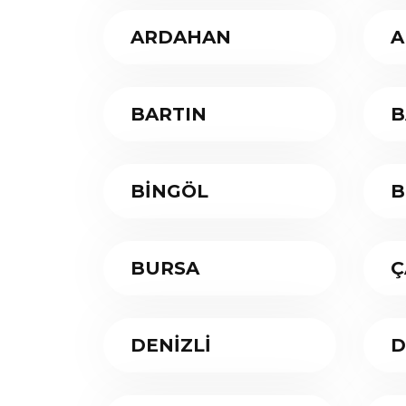
ARDAHAN
A
BARTIN
B
BİNGÖL
B
BURSA
Ç
DENİZLİ
D